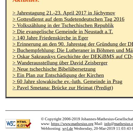
> Jahrestagung 21.-23. April 2017 in Jáchymov
> Gottesdienst auf dem Sudetendeutschen Tag 2016
> Volkszählung in der Tschechischen Republik
> Die evangelische Gemeinde in Neustadt a.T.
> 140 Jahre Friedenskirche in Eger
> Erinnerung an den 90. Jahrestag der Gründung der
> Buchempfehlung: Die Lutheraner in Böhmen und Mä
> Oskar Sakrauskys Geschichte der DEKiBMS auf C
> Wanderausstellung über David Zeisberger
> Neue tschechische Bibelübersetzung
> Ein Plan zur Entschädigung der Kirchen
> 60 Jahre slowakische ev.-luth. Gemeinde in Prag
> Pavel Smetana: Brücke zur Heimat (Predigt)
© Copyright 2006-2019 Johannes-Mathesius-Gesellschaft
www:
https://www.mathesius.org
Mail:
info@mathesius.o
Webhosting:
wyl.de
Wednesday, 20-Mar-2019 11:03:43