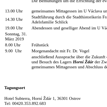
Die Bemühungen um die Errichtung der ev
13.00 Uhr
gemeinsames Mittagessen im U Václava u
Stadtführung durch die Stadthistorikerin 
14.30 Uhr
Adelsfamilie Schlick
19.00 Uhr
Abendessen und geselliger Abend im U Vá
Sonntag, 31.
März 2019
8.00 Uhr
Frühstück
9.00 Uhr
Morgenandacht mit Fr. Dr. Vogel
anschließend Aussprache über die Zukunft 
und Besuch des Lagers
Horní Ždár
der Zwa
gemeinsames Mittagessen und Abschluss d
Tagungsort
Hotel Subterra, Horní Ždár 1, 36301 Ostrov
Tel: 00420.353.892.683