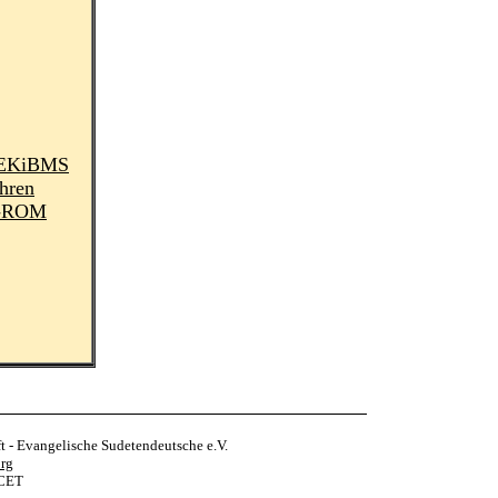
 DEKiBMS
hren
D-ROM
 - Evangelische Sudetendeutsche e.V.
rg
 CET