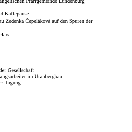
angelischen Pfarrgemeinde Lundenburg
nd Kaffepause
Frau Zedenka Čepeláková auf den Spuren der
clava
der Gesellschaft
ngsarbeiter im Uranbergbau
er Tagung